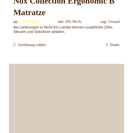
Nox Collection Ergonomic B
Matratze
ab
1.070,00
€
inkl. 19% MwSt.
zzgl.
Versand
Bei Lieferungen in Nicht-EU-Länder können zusätzliche Zölle,
Steuern und Gebühren anfallen.
Ausführung wählen
Details
Dieses
Produkt
weist
mehrere
Varianten
auf.
Die
Optionen
können
auf
der
Produktseite
gewählt