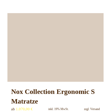
Produktseite
Produkt
gewählt
weist
werden
mehrere
Varianten
auf.
Die
Optionen
können
auf
der
Produktseite
gewählt
werden
Nox Collection Ergonomic S
Matratze
ab
1.070,00
€
inkl. 19% MwSt.
zzgl.
Versand