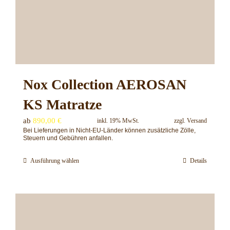
auf
der
Produktseite
gewählt
werden
Nox Collection AEROSAN
KS Matratze
ab
890,00
€
inkl. 19% MwSt.
zzgl.
Versand
Bei Lieferungen in Nicht-EU-Länder können zusätzliche Zölle,
Steuern und Gebühren anfallen.
Ausführung wählen
Details
Dieses
Produkt
weist
mehrere
Varianten
auf.