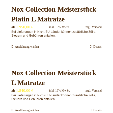
mehrere
Nox Collection Meisterstück
Varianten
auf.
Platin L Matratze
Die
Optionen
ab
1.950,00
€
inkl. 19% MwSt.
zzgl.
Versand
Bei Lieferungen in Nicht-EU-Länder können zusätzliche Zölle,
können
Steuern und Gebühren anfallen.
auf
der
Ausführung wählen
Details
Dieses
Produktseite
Produkt
gewählt
weist
werden
mehrere
Nox Collection Meisterstück
Varianten
auf.
L Matratze
Die
Optionen
ab
1.840,00
€
inkl. 19% MwSt.
zzgl.
Versand
Bei Lieferungen in Nicht-EU-Länder können zusätzliche Zölle,
können
Steuern und Gebühren anfallen.
auf
der
Ausführung wählen
Details
Dieses