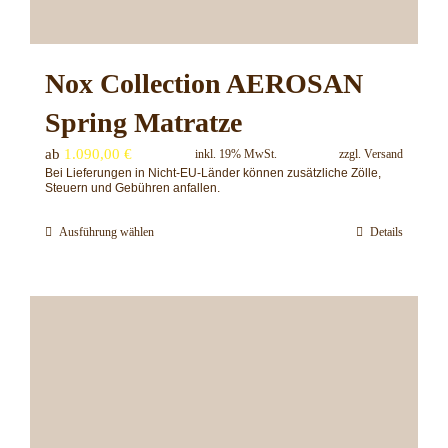
werden
Nox Collection AEROSAN
Spring Matratze
ab
1.090,00
€
inkl. 19% MwSt.
zzgl.
Versand
Bei Lieferungen in Nicht-EU-Länder können zusätzliche Zölle,
Steuern und Gebühren anfallen.
Ausführung wählen
Details
Dieses
Produkt
weist
mehrere
Varianten
auf.
Die
Optionen
können