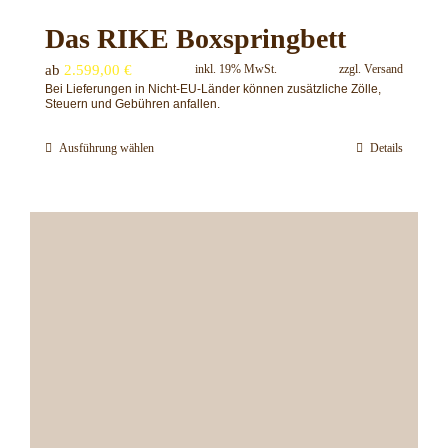
Das RIKE Boxspringbett
ab
2.599,00
€
inkl. 19% MwSt.
zzgl.
Versand
Bei Lieferungen in Nicht-EU-Länder können zusätzliche Zölle,
Steuern und Gebühren anfallen.
Ausführung wählen
Details
Dieses
Produkt
weist
mehrere
Varianten
auf.
Die
Optionen
können
auf
der
Produktseite
gewählt