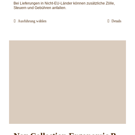
Bei Lieferungen in Nicht-EU-Länder können zusätzliche Zölle,
Steuern und Gebühren anfallen.
Ausführung wählen
Details
Dieses
Produkt
weist
mehrere
Varianten
auf.
Die
Optionen
können
auf
der
Produktseite
gewählt
werden