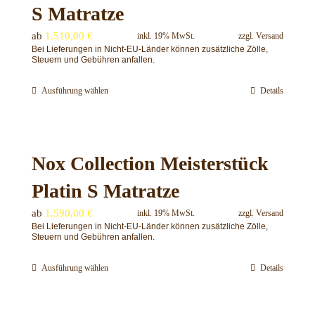
S Matratze
ab
1.510,00
€
inkl. 19% MwSt.
zzgl.
Versand
Bei Lieferungen in Nicht-EU-Länder können zusätzliche Zölle,
Steuern und Gebühren anfallen.
Ausführung wählen
Details
Dieses
Produkt
weist
mehrere
Nox Collection Meisterstück
Varianten
auf.
Platin S Matratze
Die
Optionen
ab
1.590,00
€
inkl. 19% MwSt.
zzgl.
Versand
Bei Lieferungen in Nicht-EU-Länder können zusätzliche Zölle,
können
Steuern und Gebühren anfallen.
auf
der
Ausführung wählen
Details
Dieses
Produktseite
Produkt
gewählt
weist
werden