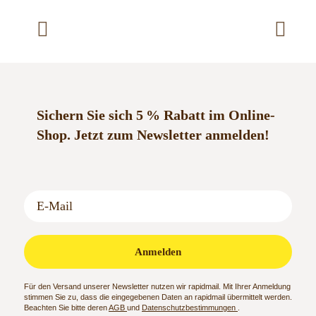
Produkt
weist
mehrere
Varianten
auf.
Die
Optionen
Sichern Sie sich 5 % Rabatt im Online-
können
Shop.
Jetzt zum Newsletter anmelden!
auf
der
Produktseite
gewählt
werden
Anmelden
Für den Versand unserer Newsletter nutzen wir rapidmail. Mit Ihrer Anmeldung
stimmen Sie zu, dass die eingegebenen Daten an rapidmail übermittelt werden.
Beachten Sie bitte deren
AGB
und
Datenschutzbestimmungen
.