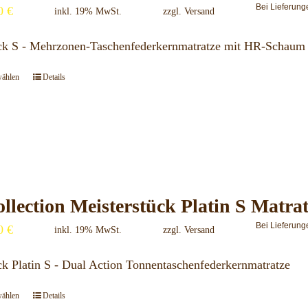
Bei Lieferung
00
€
inkl. 19% MwSt.
zzgl.
Versand
ück S - Mehrzonen-Taschenfederkernmatratze mit HR-Schaum
wählen
Details
Dieses
Produkt
weist
mehrere
Varianten
auf.
llection Meisterstück Platin S Matra
Die
Bei Lieferung
00
€
Optionen
inkl. 19% MwSt.
zzgl.
Versand
können
ck Platin S - Dual Action Tonnentaschenfederkernmatratze
auf
der
wählen
Details
Dieses