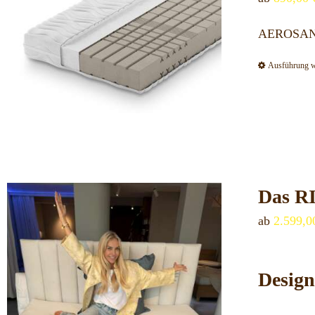
AEROSAN K
Ausführung 
Das R
ab
2.599,
Design