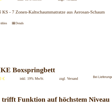
können
S - 7 Zonen-Kaltschaummatratze aus Aerosan-Schaum
auf
der
wählen
Details
Dieses
Produktseite
Produkt
gewählt
weist
werden
mehrere
Varianten
auf.
IKE Boxspringbett
Die
Bei Lieferung
00
€
Optionen
inkl. 19% MwSt.
zzgl.
Versand
können
auf
 trifft Funktion auf höchstem Niveau
der
Produktseite