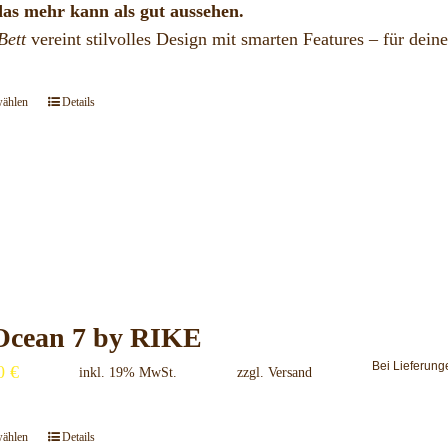
das mehr kann als gut aussehen.
gewählt
Bett
vereint stilvolles Design mit smarten Features – für deine
werden
wählen
Details
Dieses
Produkt
weist
mehrere
Varianten
auf.
Die
Optionen
 Ocean 7 by RIKE
können
Bei Lieferung
00
€
inkl. 19% MwSt.
zzgl.
Versand
auf
der
wählen
Details
Dieses
Produktseite