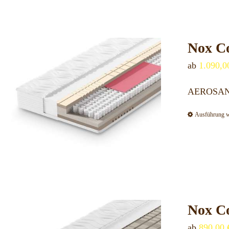
Nox C
ab
1.090,
AEROSAN S
Ausführung 
Nox C
ab
890,00