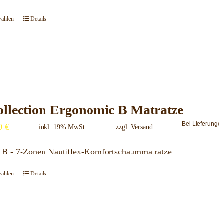
auf
der
wählen
Details
Dieses
Produktseite
Produkt
gewählt
weist
werden
mehrere
Varianten
auf.
llection Ergonomic B Matratze
Die
Bei Lieferung
00
€
Optionen
inkl. 19% MwSt.
zzgl.
Versand
können
 B - 7-Zonen Nautiflex-Komfortschaummatratze
auf
der
wählen
Details
Dieses
Produktseite
Produkt
gewählt
weist
werden