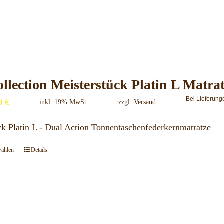
Produktseite
Produkt
gewählt
weist
werden
mehrere
Varianten
auf.
llection Meisterstück Platin L Matra
Die
Bei Lieferung
00
€
Optionen
inkl. 19% MwSt.
zzgl.
Versand
können
ck Platin L - Dual Action Tonnentaschenfederkernmatratze
auf
der
wählen
Details
Dieses
Produktseite
Produkt
gewählt
weist
werden
mehrere
Varianten