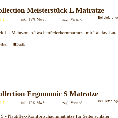
auf.
llection Meisterstück L Matratze
Die
Bei Lieferung
00
€
Optionen
inkl. 19% MwSt.
zzgl.
Versand
können
ck L - Mehrzonen-Taschenfederkernmatratze mit Talalay-Late
auf
der
wählen
Details
Dieses
Produktseite
Produkt
gewählt
weist
werden
mehrere
Varianten
auf.
llection Ergonomic S Matratze
Die
Bei Lieferung
00
€
Optionen
inkl. 19% MwSt.
zzgl.
Versand
können
S - Nautiflex-Komfortschaummatratze für Seitenschläfer