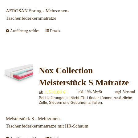
gewählt
werden
AEROSAN Spring - Mehrzonen-
Taschenfederkernmatratze
Ausführung wählen
Details
Dieses
Produkt
weist
mehrere
Varianten
Nox Collection
auf.
Die
Meisterstück S Matratze
Optionen
können
ab
1.510,00
€
inkl. 19% MwSt.
zzgl.
Versand
auf
Bei Lieferungen in Nicht-EU-Länder können zusätzliche
Zölle, Steuern und Gebühren anfallen.
der
Produktseite
Meisterstück S - Mehrzonen-
gewählt
Taschenfederkernmatratze mit HR-Schaum
werden