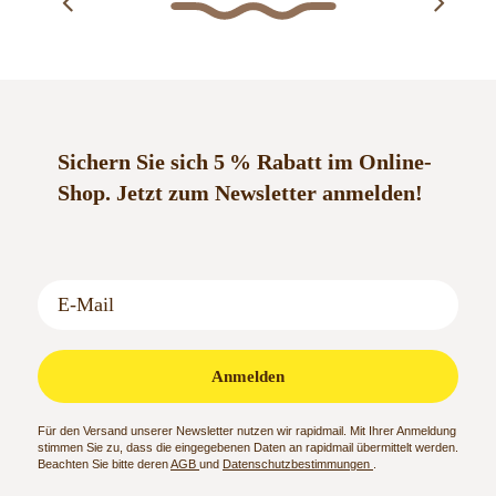
Varianten
auf.
Die
Optionen
können
auf
Sichern Sie sich 5 % Rabatt im Online-
der
Shop.
Jetzt zum Newsletter anmelden!
Produktseite
gewählt
werden
Anmelden
Für den Versand unserer Newsletter nutzen wir rapidmail. Mit Ihrer Anmeldung
stimmen Sie zu, dass die eingegebenen Daten an rapidmail übermittelt werden.
Beachten Sie bitte deren
AGB
und
Datenschutzbestimmungen
.