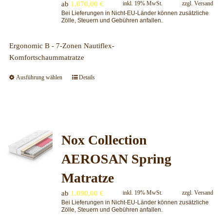
können
ab
1.070,00
€
inkl. 19% MwSt.
zzgl.
Versand
auf
Bei Lieferungen in Nicht-EU-Länder können zusätzliche
Zölle, Steuern und Gebühren anfallen.
der
Produktseite
Ergonomic B - 7-Zonen Nautiflex-
gewählt
Komfortschaummatratze
werden
Ausführung wählen
Details
Dieses
Produkt
weist
mehrere
Varianten
Nox Collection
auf.
Die
AEROSAN Spring
Optionen
können
Matratze
auf
ab
1.090,00
€
inkl. 19% MwSt.
zzgl.
Versand
der
Bei Lieferungen in Nicht-EU-Länder können zusätzliche
Produktseite
Zölle, Steuern und Gebühren anfallen.