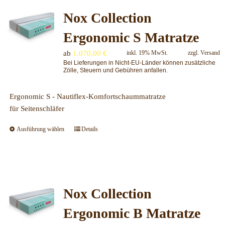
Varianten
Nox Collection
auf.
Die
Ergonomic S Matratze
Optionen
können
ab
1.070,00
€
inkl. 19% MwSt.
zzgl.
Versand
auf
Bei Lieferungen in Nicht-EU-Länder können zusätzliche
Zölle, Steuern und Gebühren anfallen.
der
Produktseite
Ergonomic S - Nautiflex-Komfortschaummatratze
gewählt
für Seitenschläfer
werden
Ausführung wählen
Details
Dieses
Produkt
weist
mehrere
Varianten
Nox Collection
auf.
Die
Ergonomic B Matratze
Optionen