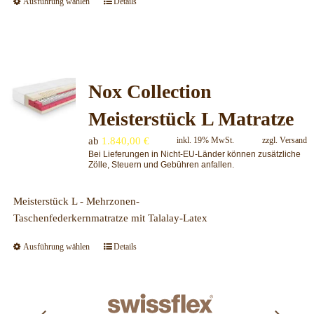
Ausführung wählen
Details
Dieses
Produkt
weist
mehrere
Varianten
Nox Collection
auf.
Die
Meisterstück L Matratze
Optionen
können
ab
1.840,00
€
inkl. 19% MwSt.
zzgl.
Versand
auf
Bei Lieferungen in Nicht-EU-Länder können zusätzliche
Zölle, Steuern und Gebühren anfallen.
der
Produktseite
Meisterstück L - Mehrzonen-
gewählt
Taschenfederkernmatratze mit Talalay-Latex
werden
Ausführung wählen
Details
Dieses
Produkt
weist
mehrere