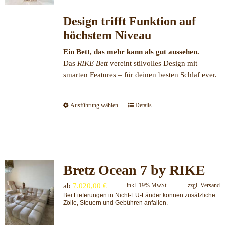
der
Produktseite
Design trifft Funktion auf
gewählt
höchstem Niveau
werden
Ein Bett, das mehr kann als gut aussehen.
Das
RIKE Bett
vereint stilvolles Design mit
smarten Features – für deinen besten Schlaf ever.
Ausführung wählen
Details
Dieses
Produkt
weist
mehrere
Varianten
Bretz Ocean 7 by RIKE
auf.
Die
ab
7.020,00
€
inkl. 19% MwSt.
zzgl.
Versand
Optionen
Bei Lieferungen in Nicht-EU-Länder können zusätzliche
können
Zölle, Steuern und Gebühren anfallen.
auf