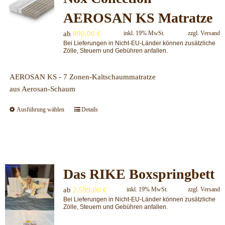
AEROSAN KS Matratze
ab
890,00
€
inkl. 19% MwSt.
zzgl.
Versand
Bei Lieferungen in Nicht-EU-Länder können zusätzliche
Zölle, Steuern und Gebühren anfallen.
AEROSAN KS - 7 Zonen-Kaltschaummatratze
aus Aerosan-Schaum
Ausführung wählen
Details
Dieses
Produkt
weist
mehrere
Varianten
Das RIKE Boxspringbett
auf.
Die
ab
2.599,00
€
inkl. 19% MwSt.
zzgl.
Versand
Optionen
Bei Lieferungen in Nicht-EU-Länder können zusätzliche
können
Zölle, Steuern und Gebühren anfallen.
auf