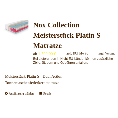
weist
mehrere
Varianten
Nox Collection
auf.
Die
Meisterstück Platin S
Optionen
können
Matratze
auf
ab
1.590,00
€
inkl. 19% MwSt.
zzgl.
Versand
der
Bei Lieferungen in Nicht-EU-Länder können zusätzliche
Produktseite
Zölle, Steuern und Gebühren anfallen.
gewählt
werden
Meisterstück Platin S - Dual Action
Tonnentaschenfederkernmatratze
Ausführung wählen
Details
Dieses
Produkt
weist
mehrere