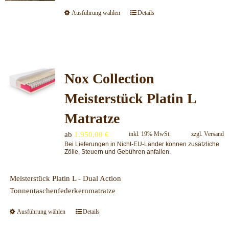
der
Ausführung wählen
Details
Dieses
Produktseite
Produkt
gewählt
weist
werden
mehrere
Varianten
Nox Collection
auf.
Die
Meisterstück Platin L
Optionen
können
Matratze
auf
ab
1.950,00
€
inkl. 19% MwSt.
zzgl.
Versand
der
Bei Lieferungen in Nicht-EU-Länder können zusätzliche
Produktseite
Zölle, Steuern und Gebühren anfallen.
gewählt
werden
Meisterstück Platin L - Dual Action
Tonnentaschenfederkernmatratze
Ausführung wählen
Details
Dieses
Produkt