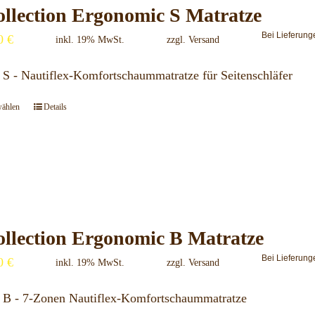
llection Ergonomic S Matratze
Die
Bei Lieferung
00
€
Optionen
inkl. 19% MwSt.
zzgl.
Versand
können
S - Nautiflex-Komfortschaummatratze für Seitenschläfer
auf
der
wählen
Details
Dieses
Produktseite
Produkt
gewählt
weist
werden
mehrere
Varianten
auf.
llection Ergonomic B Matratze
Die
Bei Lieferung
00
€
Optionen
inkl. 19% MwSt.
zzgl.
Versand
können
 B - 7-Zonen Nautiflex-Komfortschaummatratze
auf