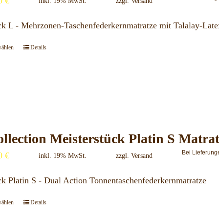
00
€
Optionen
inkl. 19% MwSt.
zzgl.
Versand
können
ck L - Mehrzonen-Taschenfederkernmatratze mit Talalay-Late
auf
der
wählen
Details
Dieses
Produktseite
Produkt
gewählt
weist
werden
mehrere
Varianten
auf.
llection Meisterstück Platin S Matra
Die
Bei Lieferung
00
€
Optionen
inkl. 19% MwSt.
zzgl.
Versand
können
ck Platin S - Dual Action Tonnentaschenfederkernmatratze
auf
der
wählen
Details
Dieses
Produktseite