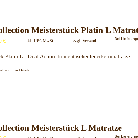
auf.
Die
Optionen
llection Meisterstück Platin L Matra
können
Bei Lieferung
00
€
inkl. 19% MwSt.
zzgl.
Versand
auf
der
ck Platin L - Dual Action Tonnentaschenfederkernmatratze
Produktseite
wählen
Details
Dieses
gewählt
Produkt
werden
weist
mehrere
Varianten
auf.
llection Meisterstück L Matratze
Die
Bei Lieferung