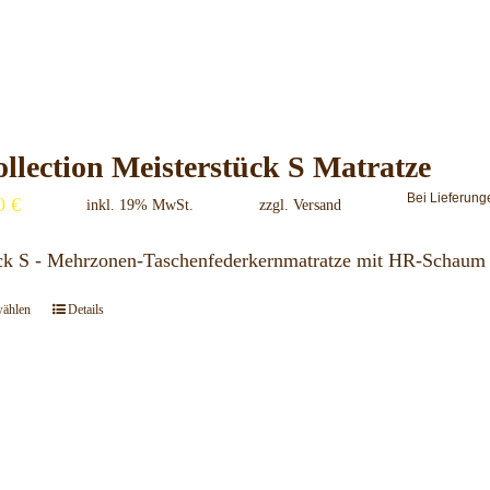
Produkt
gewählt
weist
werden
mehrere
Varianten
auf.
llection Meisterstück S Matratze
Die
Bei Lieferung
00
€
Optionen
inkl. 19% MwSt.
zzgl.
Versand
können
ück S - Mehrzonen-Taschenfederkernmatratze mit HR-Schaum
auf
der
wählen
Details
Dieses
Produktseite
Produkt
gewählt
weist
werden
mehrere
Varianten
auf.