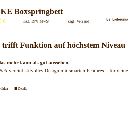
gewählt
IKE Boxspringbett
werden
Bei Lieferung
00
€
inkl. 19% MwSt.
zzgl.
Versand
 trifft Funktion auf höchstem Niveau
das mehr kann als gut aussehen.
Bett
vereint stilvolles Design mit smarten Features – für deine
wählen
Details
Dieses
Produkt
weist
mehrere
Varianten