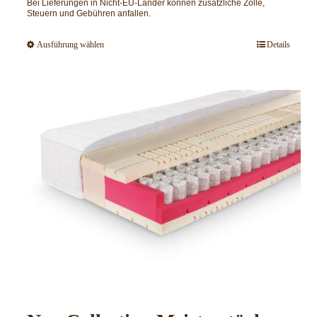
Bei Lieferungen in Nicht-EU-Länder können zusätzliche Zölle,
Steuern und Gebühren anfallen.
Ausführung wählen
Details
Dieses
Produkt
weist
mehrere
Varianten
auf.
Die
Optionen
können
auf
der
Produktseite
gewählt