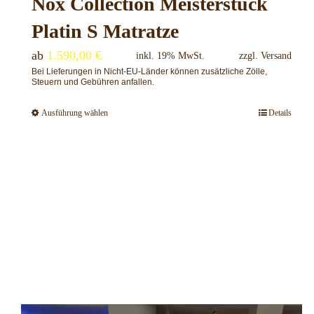
Nox Collection Meisterstück
werden
Platin S Matratze
ab
1.590,00
€
inkl. 19% MwSt.
zzgl.
Versand
Bei Lieferungen in Nicht-EU-Länder können zusätzliche Zölle,
Steuern und Gebühren anfallen.
Ausführung wählen
Details
Dieses
Produkt
weist
mehrere
Varianten
auf.
Die
Optionen
können
auf