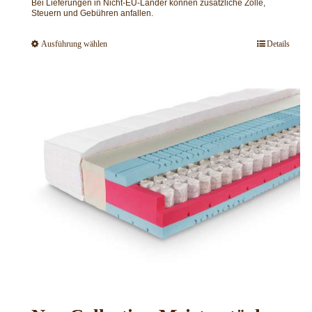
Bei Lieferungen in Nicht-EU-Länder können zusätzliche Zölle,
Steuern und Gebühren anfallen.
Ausführung wählen
Details
Dieses
Produkt
weist
mehrere
Varianten
auf.
Die
Optionen
können
auf
der
Produktseite
gewählt