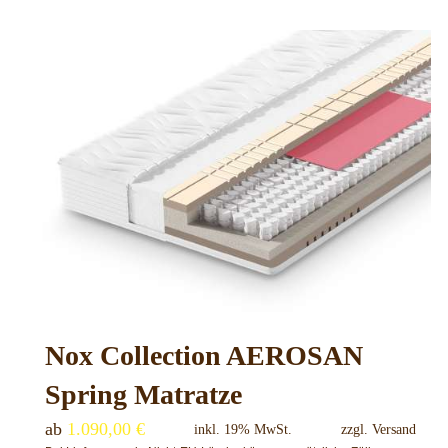
Produkt
weist
mehrere
Varianten
auf.
Die
Optionen
können
auf
der
Produktseite
gewählt
Nox Collection AEROSAN
werden
Spring Matratze
ab
1.090,00
€
inkl. 19% MwSt.
zzgl.
Versand