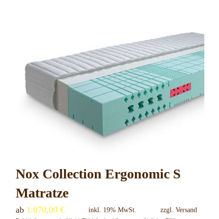
Produkt
weist
mehrere
Varianten
auf.
Die
Optionen
können
auf
der
Produktseite
gewählt
Nox Collection Ergonomic S
werden
Matratze
ab
1.070,00
€
inkl. 19% MwSt.
zzgl.
Versand