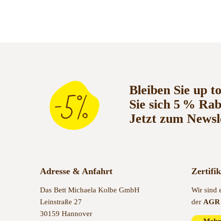
Optionen
können
auf
der
Produktseite
gewählt
Bleiben Sie up t
werden
Sie sich 5 % Ra
Jetzt zum Newsl
Adresse & Anfahrt
Zertifi
Das Bett Michaela Kolbe GmbH
Wir sind 
Leinstraße 27
der
AGR 
30159 Hannover