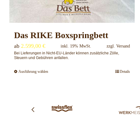
Das RIKE Boxspringbett
ab
2.599,00
€
inkl. 19% MwSt.
zzgl.
Versand
Bei Lieferungen in Nicht-EU-Länder können zusätzliche Zölle,
Steuern und Gebühren anfallen.
Ausführung wählen
Details
Dieses
Produkt
weist
mehrere
Varianten
auf.
Die