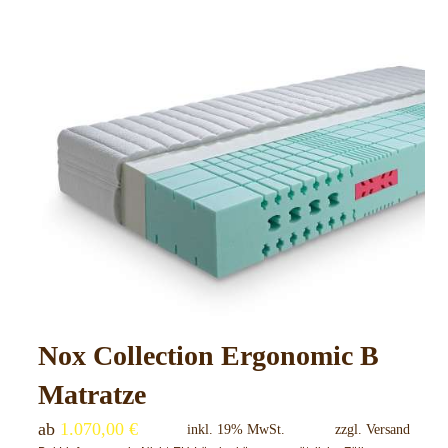
Produkt
weist
mehrere
Varianten
auf.
Die
Optionen
können
auf
der
Produktseite
gewählt
Nox Collection Ergonomic B
werden
Matratze
ab
1.070,00
€
inkl. 19% MwSt.
zzgl.
Versand