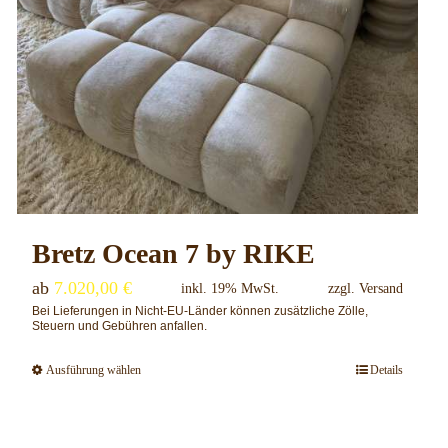
werden
Bretz Ocean 7 by RIKE
ab
7.020,00
€
inkl. 19% MwSt.
zzgl.
Versand
Bei Lieferungen in Nicht-EU-Länder können zusätzliche Zölle,
Steuern und Gebühren anfallen.
Ausführung wählen
Details
Dieses
Produkt
weist