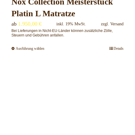
Nox Collection Meisterstück
werden
Platin L Matratze
ab
1.950,00
€
inkl. 19% MwSt.
zzgl.
Versand
Bei Lieferungen in Nicht-EU-Länder können zusätzliche Zölle,
Steuern und Gebühren anfallen.
Ausführung wählen
Details
Dieses
Produkt
weist
mehrere
Varianten
auf.
Die
Optionen
können
auf