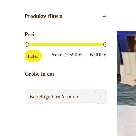
Produkte filtern
Preis
Min.
Max.
Preis:
2.590 €
—
6.000 €
Filter
Preis
Preis
Größe in cm
Beliebige Größe in cm