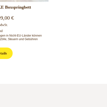
E Boxspringbett
99,00
€
 MwSt.
nd
ungen in Nicht-EU-Länder können
 Zölle, Steuern und Gebühren
tails