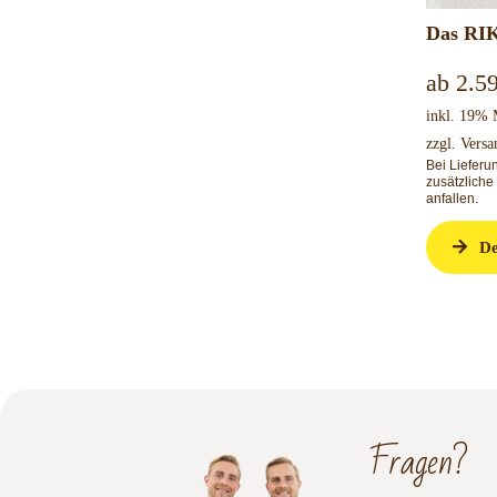
Das RIK
ab
2.5
inkl. 19%
zzgl.
Versa
Bei Liefer
zusätzliche
anfallen.
De
Fragen?