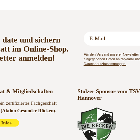
o date und sichern
batt im Online-Shop.
Für den Versand unserer Newsletter n
etter anmelden!
eingegebenen Daten an rapidmail über
Datenschutzbestimmungen
.
kat & Mitgliedschaften
Stolzer Sponsor vom TSV
Hannover
ein zertifiziertes Fachgeschäft
(Aktion Gesunder Rücken)
.
 Infos