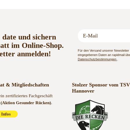
o date und sichern
batt im Online-Shop.
Für den Versand unserer Newsletter n
etter anmelden!
eingegebenen Daten an rapidmail über
Datenschutzbestimmungen
.
kat & Mitgliedschaften
Stolzer Sponsor vom TSV
Hannover
ein zertifiziertes Fachgeschäft
(Aktion Gesunder Rücken)
.
 Infos