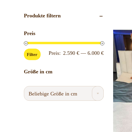
Produkte filtern
Preis
Min.
Max.
Preis:
2.590 €
—
6.000 €
Filter
Preis
Preis
Größe in cm
Beliebige Größe in cm