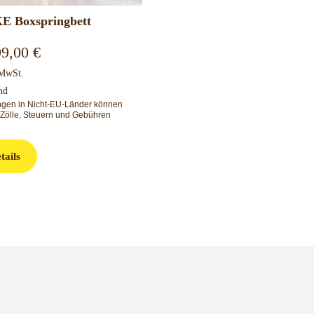
E Boxspringbett
99,00
€
 MwSt.
nd
ungen in Nicht-EU-Länder können
 Zölle, Steuern und Gebühren
tails