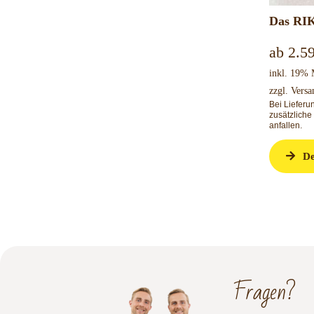
Das RIK
ab
2.5
inkl. 19%
zzgl.
Versa
Bei Liefer
zusätzliche
anfallen.
De
Fragen?