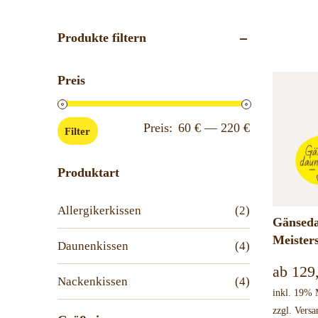
Produkte filtern
Preis
Min.
Max.
Preis:
60 €
—
220 €
Filter
Preis
Preis
Produktart
Allergikerkissen
(2)
Gänsed
Meister
Daunenkissen
(4)
ab
129
Nackenkissen
(4)
inkl. 19%
zzgl.
Versa