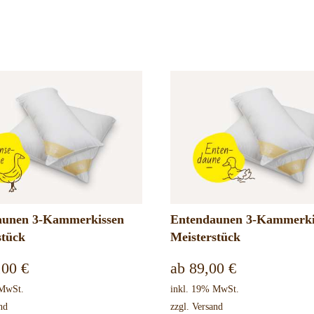
aunen 3-Kammerkissen
Entendaunen 3-Kammerki
stück
Meisterstück
,00
€
ab
89,00
€
 MwSt.
inkl. 19% MwSt.
nd
zzgl.
Versand