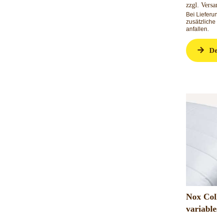
zzgl.
Versa
Bei Liefer
zusätzliche
anfallen.
De
Nox Coll
variabl