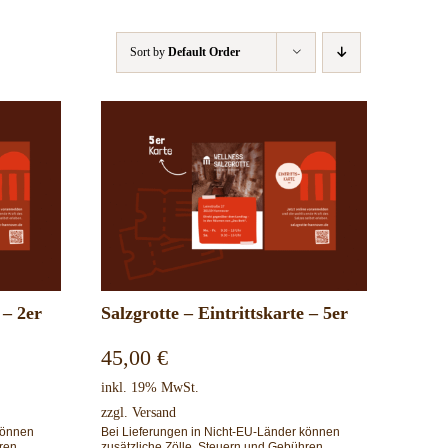
Sort by
Default Order
 – 2er
Salzgrotte – Eintrittskarte – 5er
45,00
€
inkl. 19% MwSt.
zzgl.
Versand
können
Bei Lieferungen in Nicht-EU-Länder können
ren
zusätzliche Zölle, Steuern und Gebühren