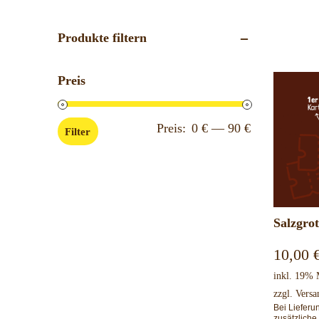
Produkte filtern
Preis
Min.
Max.
Preis:
0 €
—
90 €
Filter
Preis
Preis
Salzgrot
10,00
inkl. 19%
zzgl.
Versa
Bei Liefer
zusätzliche