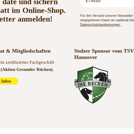
o date und sichern
batt im Online-Shop.
Für den Versand unserer Newsletter n
etter anmelden!
eingegebenen Daten an rapidmail über
Datenschutzbestimmungen
.
kat & Mitgliedschaften
Stolzer Sponsor vom TSV
Hannover
ein zertifiziertes Fachgeschäft
(Aktion Gesunder Rücken)
.
 Infos