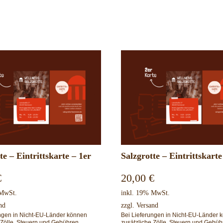
te – Eintrittskarte – 1er
Salzgrotte – Eintrittskarte
€
20,00
€
 MwSt.
inkl. 19% MwSt.
nd
zzgl.
Versand
ungen in Nicht-EU-Länder können
Bei Lieferungen in Nicht-EU-Länder 
 Zölle, Steuern und Gebühren
zusätzliche Zölle, Steuern und Gebüh