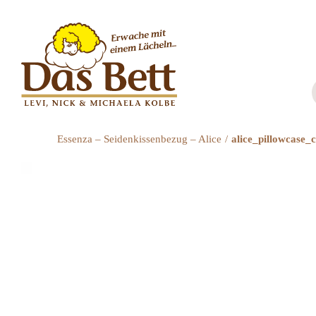
Zum
Inhalt
springen
Essenza – Seidenkissenbezug – Alice
alice_pillowcase