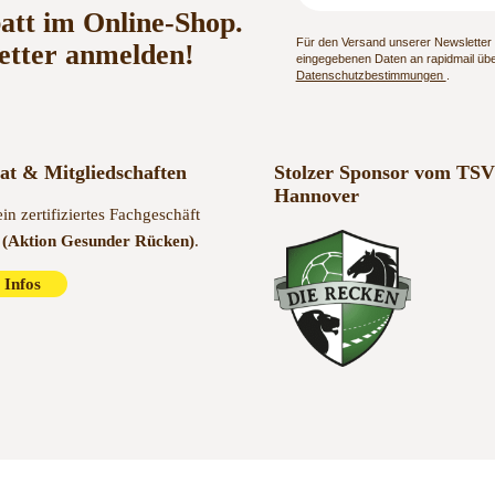
batt im Online-Shop.
Für den Versand unserer Newsletter n
etter anmelden!
eingegebenen Daten an rapidmail über
Datenschutzbestimmungen
.
kat & Mitgliedschaften
Stolzer Sponsor vom TSV
Hannover
ein zertifiziertes Fachgeschäft
(Aktion Gesunder Rücken)
.
 Infos