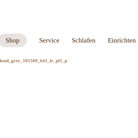
Shop
Service
Schlafen
Einrichten
_cloud_grey_101569_641_lr_pf1_p