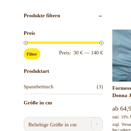
Produkte filtern
Preis
Min.
Max.
Preis:
30 €
—
140 €
Filter
Preis
Preis
Produktart
Spannbetttuch
(3)
Formess
Donna J
Größe in cm
ab
64,
inkl. 19%
Beliebige Größe in cm
zzgl.
Versa
Bei Liefer