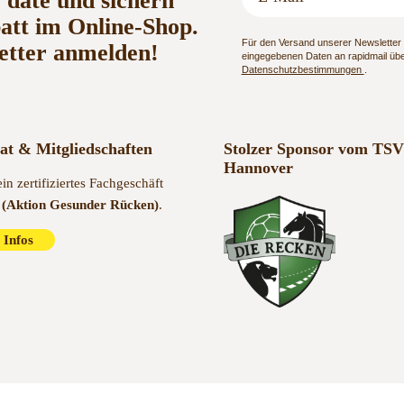
o date und sichern
batt im Online-Shop.
Für den Versand unserer Newsletter n
etter anmelden!
eingegebenen Daten an rapidmail über
Datenschutzbestimmungen
.
kat & Mitgliedschaften
Stolzer Sponsor vom TSV
Hannover
ein zertifiziertes Fachgeschäft
(Aktion Gesunder Rücken)
.
 Infos