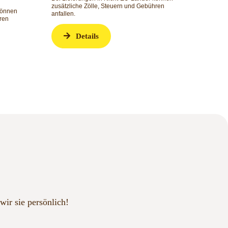
zusätzliche Zölle, Steuern und Gebühren
können
anfallen.
ren
Details
wir sie persönlich!