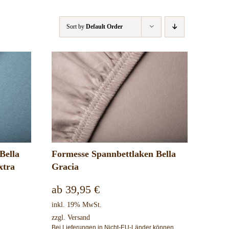
Sort by
Default Order
Bella
Formesse Spannbettlaken Bella
xtra
Gracia
ab
39,95
€
inkl. 19% MwSt.
zzgl.
Versand
Bei Lieferungen in Nicht-EU-Länder können