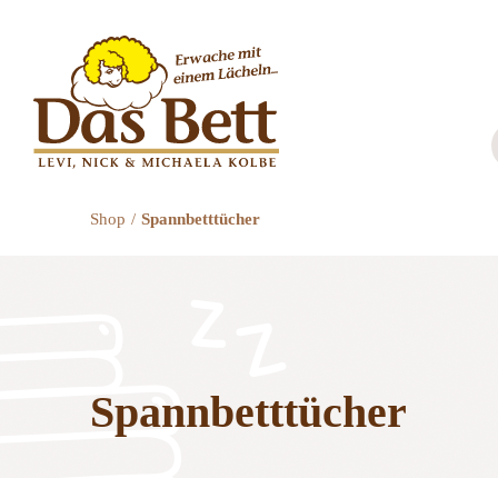
Zum
Inhalt
springen
Shop
Spannbetttücher
Spannbetttücher