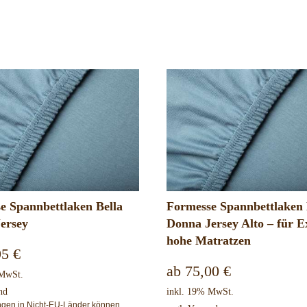
e Spannbettlaken Bella
Formesse Spannbettlaken 
ersey
Donna Jersey Alto – für E
hohe Matratzen
95
€
ab
75,00
€
 MwSt.
nd
inkl. 19% MwSt.
ungen in Nicht-EU-Länder können