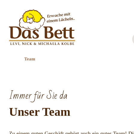
Zum
Inhalt
springen
Team
Immer für Sie da
Unser Team
Zu einem guten Geschäft gehört auch ein gutes Team! Die