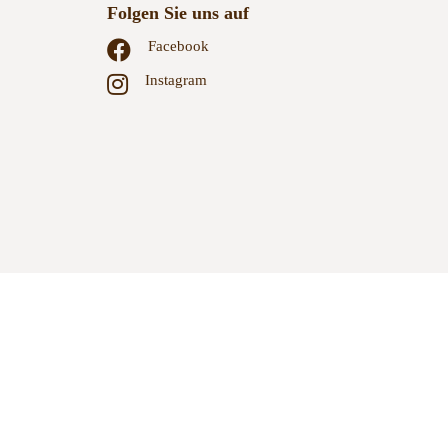
Folgen Sie uns auf
Facebook
Instagram
GB
Zahlungsweisen
Versand & Lieferung
Widerruf
Datenschutz
Datenschutzeinstellungen
Sitemap