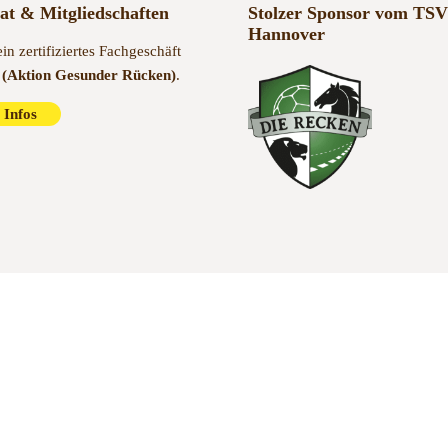
kat & Mitgliedschaften
Stolzer Sponsor vom TSV
Hannover
ein zertifiziertes Fachgeschäft
(Aktion Gesunder Rücken)
.
 Infos
Kontakt
Impressum
A
it 1985