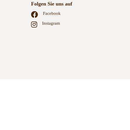
Folgen Sie uns auf
Facebook
Instagram
GB
Zahlungsweisen
Versand & Lieferung
Widerruf
Datenschutz
Datenschutzeinstellungen
Sitemap