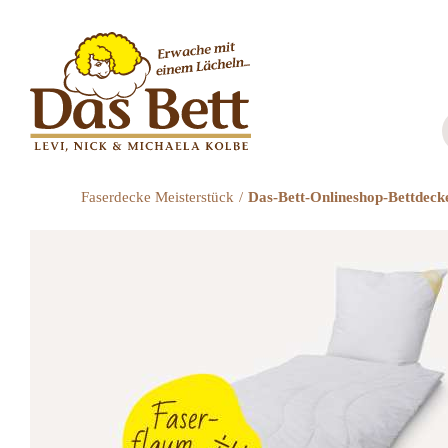
Zum
Inhalt
springen
Faserdecke Meisterstück
Das-Bett-Onlineshop-Bettdeck