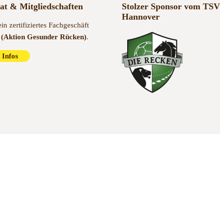
kat & Mitgliedschaften
Stolzer Sponsor vom TSV
Hannover
ein zertifiziertes Fachgeschäft
(Aktion Gesunder Rücken)
.
 Infos
Kontakt
Impressum
A
it 1985