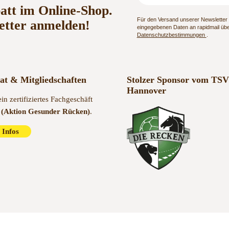
batt im Online-Shop.
Für den Versand unserer Newsletter n
etter anmelden!
eingegebenen Daten an rapidmail über
Datenschutzbestimmungen
.
kat & Mitgliedschaften
Stolzer Sponsor vom TSV
Hannover
ein zertifiziertes Fachgeschäft
(Aktion Gesunder Rücken)
.
 Infos