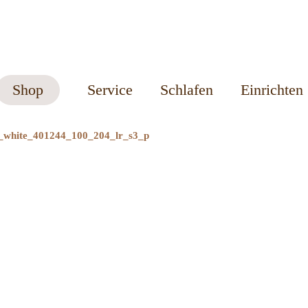
Shop
Service
Schlafen
Einrichten
_white_401244_100_204_lr_s3_p