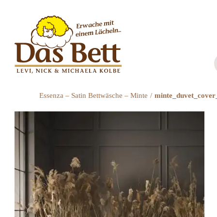
Zum
Inhalt
springen
Essenza – Satin Bettwäsche – Minte
minte_duvet_cover