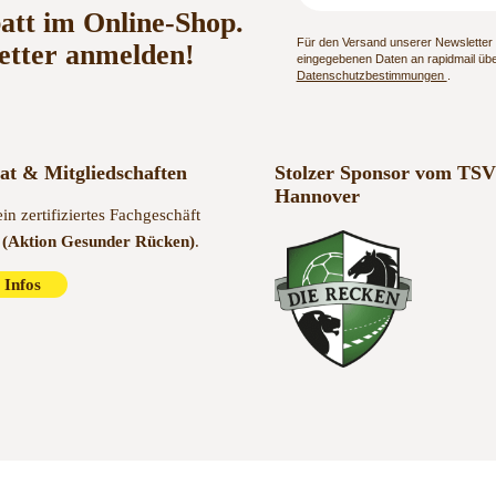
batt im Online-Shop.
Für den Versand unserer Newsletter n
etter anmelden!
eingegebenen Daten an rapidmail über
Datenschutzbestimmungen
.
kat & Mitgliedschaften
Stolzer Sponsor vom TSV
Hannover
ein zertifiziertes Fachgeschäft
(Aktion Gesunder Rücken)
.
 Infos