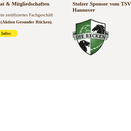
kat & Mitgliedschaften
Stolzer Sponsor vom TSV
Hannover
ein zertifiziertes Fachgeschäft
(Aktion Gesunder Rücken)
.
 Infos
Kontakt
Impressum
A
it 1985