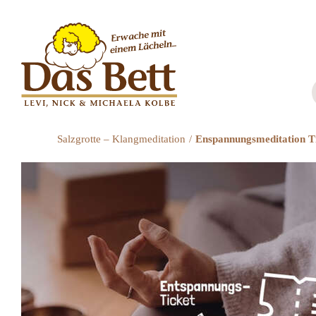
Zum
Inhalt
springen
Salzgrotte – Klangmeditation
Enspannungsmeditation T