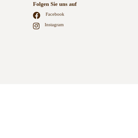
Folgen Sie uns auf
Facebook
Instagram
GB
Zahlungsweisen
Versand & Lieferung
Widerruf
Datenschutz
Datenschutzeinstellungen
Sitemap