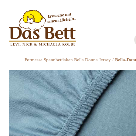
Zum
Inhalt
springen
Formesse Spannbettlaken Bella Donna Jersey
Bella-Don