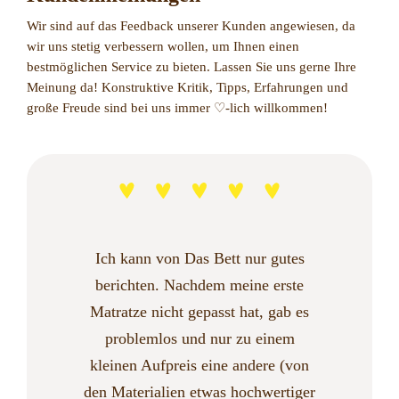
Wir sind auf das Feedback unserer Kunden angewiesen, da
wir uns stetig verbessern wollen, um Ihnen einen
bestmöglichen Service zu bieten. Lassen Sie uns gerne Ihre
Meinung da! Konstruktive Kritik, Tipps, Erfahrungen und
große Freude sind bei uns immer ♡-lich willkommen!
Gut Beraten – dann wohl auch eine
Sehr toller Service! Ich wollte erst
Ich kann von Das Bett nur gutes
Ein Fachgeschäft für Betten mit
Wir waren vor 2 Wochen in der
Wir sind begeistert!! Mit einem
ein Bett online kaufen, habe mich
gute Nacht :-)
Neugeborenen ist es gerade aktuell
kompetenter und sehr freundlicher
berichten. Nachdem meine erste
Wellness Salzgrotte, die sich im
dann aber für eine Beratung im
unteren Bereich des Geschäftes „Das
sehr schwierig mal eben ein neues
Matratze nicht gepasst hat, gab es
Beratung. Klein und fein.
Was soll man sagen – ein Lob an das
Fachgeschäft entschieden. Die
Besonderes zusätzliches Highlight
Bett kaufen zu gehen. Da unser
problemlos und nur zu einem
Bett" befindet. Die Grotte ist
Unternehmen und die Menschen, die
Beratung war sehr individuell und
kleinen Aufpreis eine andere (von
räumlich schön gestaltet und hat
knarrendes Gestell jedoch nicht
ist die Salzgrotte die ich gerne
dort arbeiten. In einem Bett sollte
ich hatte das Gefühl verstanden zu
den Materialien etwas hochwertiger
einen guten Salzgehalt in der Luft.
mehr auszuhalten war, haben wir
weiter empfehlen kann und auch