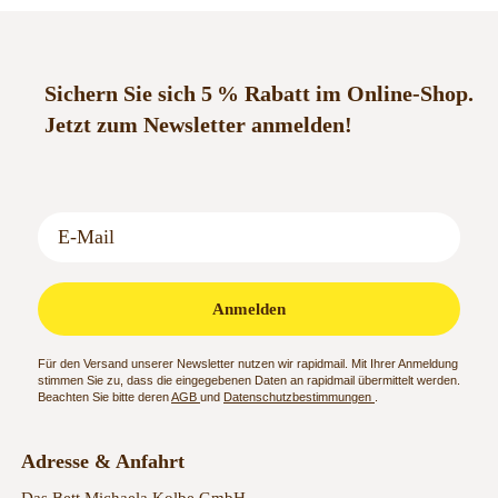
10.12.2021
Detlef S.
Sichern Sie sich 5 % Rabatt im Online-Shop.
21.09.2021
Jetzt zum Newsletter anmelden!
Anmelden
Für den Versand unserer Newsletter nutzen wir rapidmail. Mit Ihrer Anmeldung
stimmen Sie zu, dass die eingegebenen Daten an rapidmail übermittelt werden.
Beachten Sie bitte deren
AGB
und
Datenschutzbestimmungen
.
Adresse & Anfahrt
Das Bett Michaela Kolbe GmbH