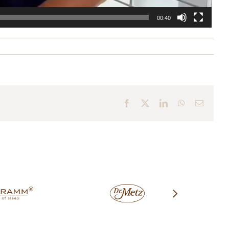
00:40
Facebook
X
LinkedIn
WhatsApp
E-
Mail