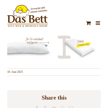
Zum
Inhalt
springen
10. Juni 2025
Share this
Facebook
X
LinkedIn
WhatsApp
E-