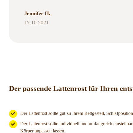
17.05.2022
Fabian M.
Jennifer H.
Detlef S.
,
12.08.2021
17.10.2021
21.09.2021
Sven B.
10.12.2021
Der passende Lattenrost für Ihren ents
Der Lattenrost sollte gut zu Ihrem Bettgestell, Schlafpositio
Der Lattenrost sollte individuell und umfangreich einstellbar
Körper anpassen lassen.