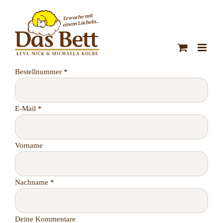
Zum
Inhalt
springen
erforderlich
Bestellnummer
*
erforderlich
E-Mail
*
Vorname
erforderlich
Nachname
*
Deine Kommentare