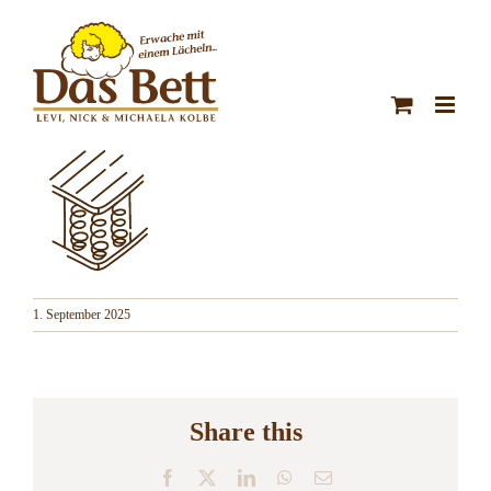
Zum
Inhalt
springen
1. September 2025
Share this
Facebook
X
LinkedIn
WhatsApp
E-