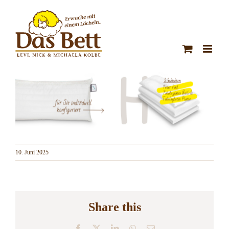
Zum
Inhalt
springen
10. Juni 2025
Share this
Facebook
X
LinkedIn
WhatsApp
E-