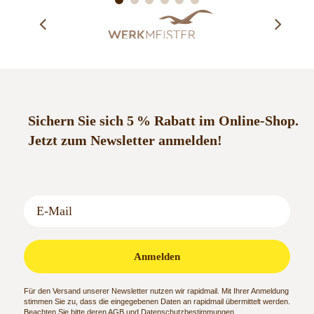
Salzzubehör, wie Zahnsalz,
Jennifer H.
17.10.2021
Salzbonbons u.ä. kaufe
Sven B.
10.12.2021
Detlef S.
21.09.2021
Sichern Sie sich 5 % Rabatt im Online-Shop.
Jetzt zum Newsletter anmelden!
Anmelden
Für den Versand unserer Newsletter nutzen wir rapidmail. Mit Ihrer Anmeldung
stimmen Sie zu, dass die eingegebenen Daten an rapidmail übermittelt werden.
Beachten Sie bitte deren
AGB
und
Datenschutzbestimmungen
.