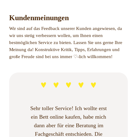
Kundenmeinungen
Wir sind auf das Feedback unserer Kunden angewiesen, da
wir uns stetig verbessern wollen, um Ihnen einen
bestmöglichen Service zu bieten. Lassen Sie uns gerne Ihre
Meinung da! Konstruktive Kritik, Tipps, Erfahrungen und
große Freude sind bei uns immer ♡-lich willkommen!
Gut Beraten – dann wohl auch eine
Sehr toller Service! Ich wollte erst
Ich kann von Das Bett nur gutes
Ein Fachgeschäft für Betten mit
Wir waren vor 2 Wochen in der
Wir sind begeistert!! Mit einem
ein Bett online kaufen, habe mich
gute Nacht :-)
Neugeborenen ist es gerade aktuell
kompetenter und sehr freundlicher
berichten. Nachdem meine erste
Wellness Salzgrotte, die sich im
dann aber für eine Beratung im
unteren Bereich des Geschäftes „Das
sehr schwierig mal eben ein neues
Matratze nicht gepasst hat, gab es
Beratung. Klein und fein.
Was soll man sagen – ein Lob an das
Fachgeschäft entschieden. Die
Besonderes zusätzliches Highlight
Bett kaufen zu gehen. Da unser
problemlos und nur zu einem
Bett" befindet. Die Grotte ist