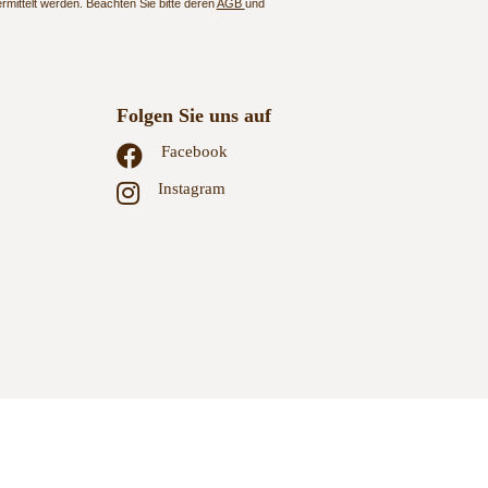
mittelt werden. Beachten Sie bitte deren
AGB
und
Folgen Sie uns auf
Facebook
Instagram
GB
Zahlungsweisen
Versand & Lieferung
Widerruf
Datenschutz
Datenschutzeinstellungen
Sitemap