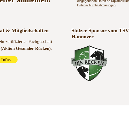
eingegebenen Daten an rapidmail über
Datenschutzbestimmungen
.
kat & Mitgliedschaften
Stolzer Sponsor vom TSV
Hannover
ein zertifiziertes Fachgeschäft
(Aktion Gesunder Rücken)
.
 Infos
Kontakt
Impressum
A
it 1985