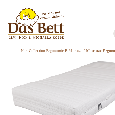
Zum
Inhalt
springen
Nox Collection Ergonomic B Matratze
Matratze Ergon