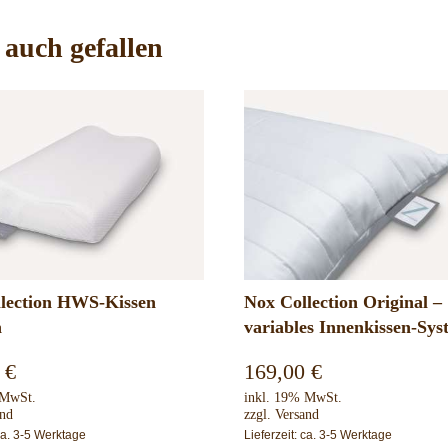
auch gefallen
lection Original –
Nox Collection Naturreine
es Innenkissen-System
Kissenspray
0
€
15,00
€
 MwSt.
inkl. 19% MwSt.
and
(
150,00
€
/ 1 L)
zzgl.
Versand
 ca. 3-5 Werktage
Lieferzeit: ca. 3-5 Werktage