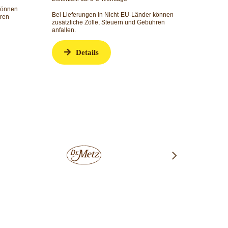
Bei Lieferungen in Nicht-EU-Länder können
Bei Li
zusätzliche Zölle, Steuern und Gebühren
 können
zusätzl
anfallen.
hren
anfalle
Details