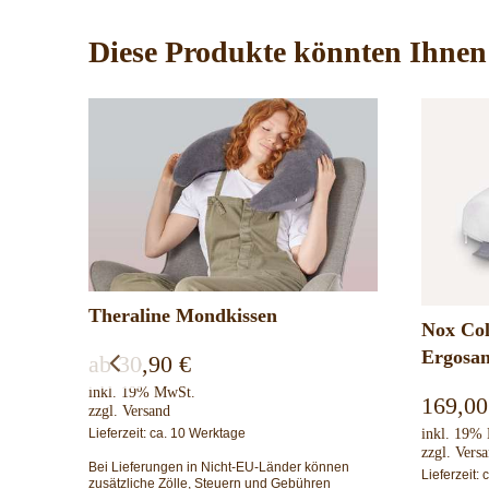
Diese Produkte könnten Ihnen 
Nox Collection HWS-Kissen
Nox Col
Ergosan
variabl
169,00
€
169,0
inkl. 19% MwSt.
inkl. 19%
zzgl.
Versand
zzgl.
Vers
nen
Lieferzeit: ca. 3-5 Werktage
Lieferzeit: