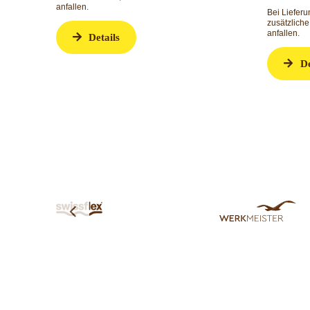
Bei Lieferungen in Nicht-EU-Länder können
Bei Liefer
zusätzliche Zölle, Steuern und Gebühren
zusätzlich
anfallen.
anfallen.
Details
De