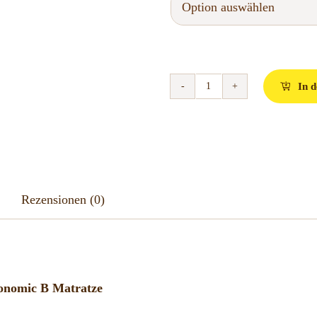
In 
Nox
Collection
Ergonomic
B
Matratze
Rezensionen (0)
Menge
onomic B Matratze