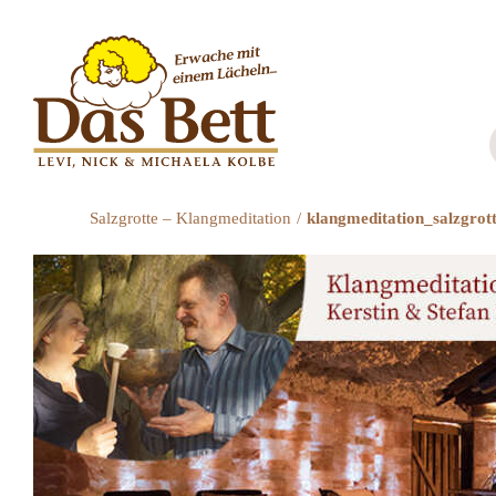
Zum
Inhalt
springen
Salzgrotte – Klangmeditation
klangmeditation_salzgrot