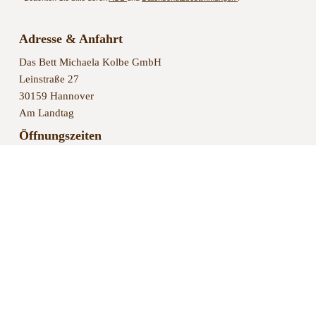
Adresse & Anfahrt
Das Bett Michaela Kolbe GmbH
Leinstraße 27
30159 Hannover
Am Landtag
Öffnungszeiten
Mo. – Fr.: 9:30 – 18:00 Uhr
Sa.: 9:30 – 16:00 Uhr
Zertifikat & Mitgliedschaften
Wir sind ein zertifiziertes Fachgeschäft
der
AGR (Aktion Gesunder Rücken)
.
Mehr Infos