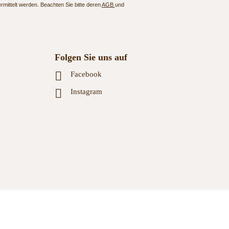
mittelt werden. Beachten Sie bitte deren
AGB
und
Folgen Sie uns auf
Facebook
Instagram
GB
Zahlungsweisen
Versand & Lieferung
Widerruf
Datenschutz
Sitemap