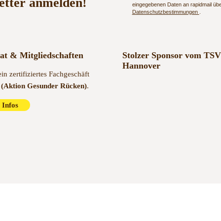
etter anmelden!
eingegebenen Daten an rapidmail über
Datenschutzbestimmungen
.
kat & Mitgliedschaften
Stolzer Sponsor vom TSV
Hannover
ein zertifiziertes Fachgeschäft
(Aktion Gesunder Rücken)
.
 Infos
Kontakt
Impressum
A
it 1985