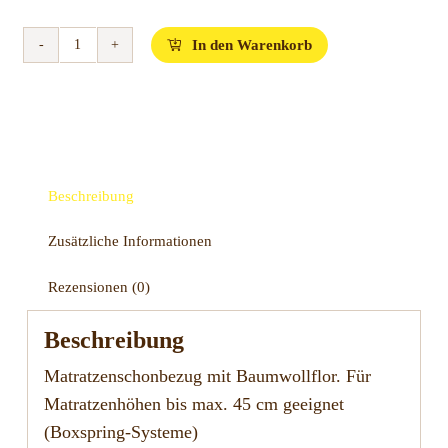
In den Warenkorb
Formesse
Matratzenschoner
Bella
Donna
Edel-
Molton
Beschreibung
Alto
-
Zusätzliche Informationen
für
Extra
Rezensionen (0)
hohe
Matratzen
Beschreibung
Menge
Matratzenschonbezug mit Baumwollflor. Für
Matratzenhöhen bis max. 45 cm geeignet
(Boxspring-Systeme)