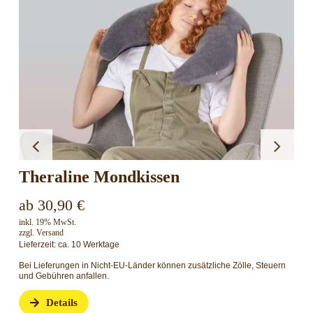
line Mondkissen
Nox Col
90
€
169,00
€
St.
inkl. 19% MwSt.
ca. 10 Werktage
zzgl.
Versand
Lieferzeit: ca.
gen in Nicht-EU-Länder können zusätzliche Zölle, Steuern
n anfallen.
Bei Lieferunge
und Gebühren a
ils